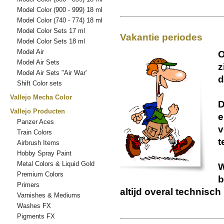
Model Color (900 - 999) 18 ml
Model Color (740 - 774) 18 ml
Model Color Sets 17 ml
Vakantie periodes
Model Color Sets 18 ml
Model Air
O
Model Air Sets
z
Model Air Sets "Air War'
d
Shift Color sets
Vallejo Mecha Color
D
Vallejo Producten
e
Panzer Aces
v
Train Colors
t
Airbrush Items
Hobby Spray Paint
Metal Colors & Liquid Gold
W
Premium Colors
b
Primers
altijd overal technisch
Varnishes & Mediums
Washes FX
Pigments FX