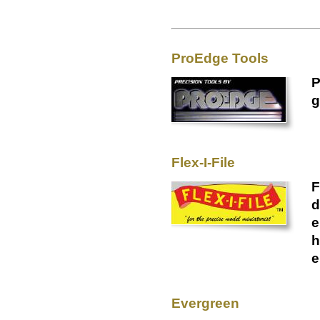
ProEdge Tools
P
g
Flex-I-File
F
d
e
h
e
Evergreen