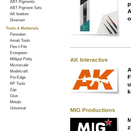
ABT Pigments
p
ABT Pigment Sets
A
AK boeken
o
Diversen
Tools & Marterials
Penselen
Amati Tools
Flex-I-File
Evergreen
Milliput Putty
AK Interactive
Microscale
A
Modelcraft
F
Pro-Edge
RP Toolz
u
Zap
k
Glue
Metals
Universal
MIG Productions
M
z