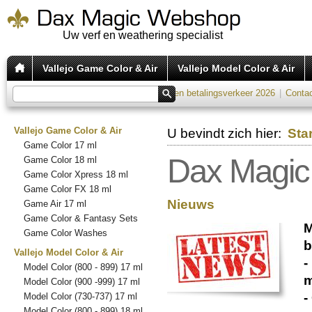
Uw verf en weathering specialist
Vallejo Game Color & Air
Vallejo Model Color & Air
Verzend tarieven 2026
|
Kosten betalingsverkeer 2026
|
Conta
Vallejo Game Color & Air
U bevindt zich hier:
Sta
Game Color 17 ml
Dax Magi
Game Color 18 ml
Game Color Xpress 18 ml
Game Color FX 18 ml
Nieuws
Game Air 17 ml
Game Color & Fantasy Sets
M
Game Color Washes
b
Vallejo Model Color & Air
-
Model Color (800 - 899) 17 ml
m
Model Color (900 -999) 17 ml
-
Model Color (730-737) 17 ml
Model Color (800 - 899) 18 ml