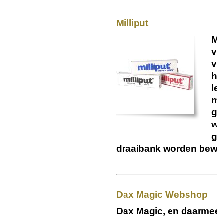
Milliput
M
v
v
h
l
m
g
w
g
draaibank worden bew
Dax Magic Webshop
Dax Magic, en daarme