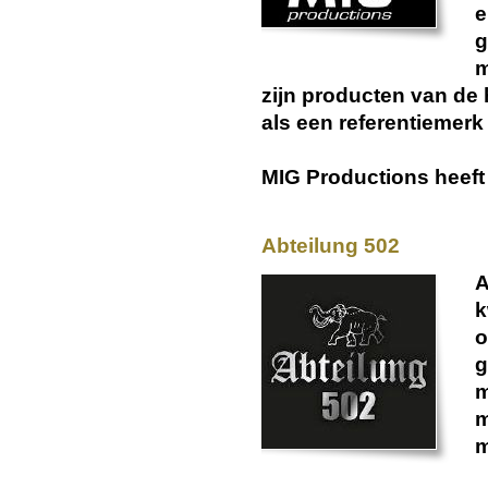
e
g
m
zijn producten van de 
als een referentiemerk
MIG Productions heeft
Abteilung 502
A
k
o
g
m
m
m