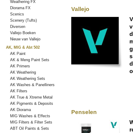
Weathering FX
Diorama FX
Vallejo
Scenics
V
Scenery (Tufts)
v
Diversen
Vallejo Boeken
d
Nieuw van Vallejo
m
AK, MIG & Abt 502
g
AK Paint
s
AK & Meng Paint Sets
d
AK Primers
o
AK Weathering
AK Weathering Sets
AK Washes & Panelliners
AK Filters
AK True & Xtreme Metal
AK Pigments & Deposits
AK Diorama
Penselen
MIG Washes & Effects
W
MIG Filters & Filter Sets
ABT Oil Paints & Sets
r