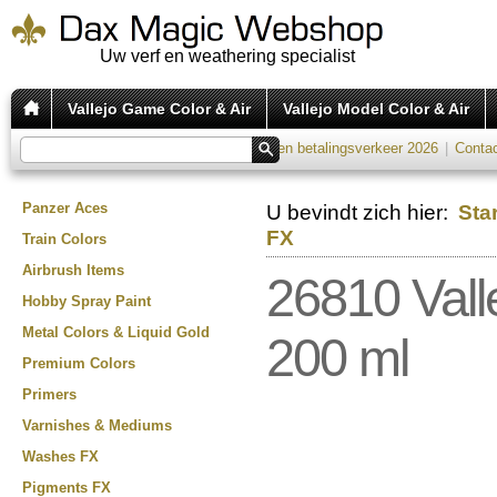
Uw verf en weathering specialist
Vallejo Game Color & Air
Vallejo Model Color & Air
Verzend tarieven 2026
|
Kosten betalingsverkeer 2026
|
Conta
Panzer Aces
U bevindt zich hier:
Sta
FX
Train Colors
Airbrush Items
26810 Vall
Hobby Spray Paint
Metal Colors & Liquid Gold
200 ml
Premium Colors
Primers
Varnishes & Mediums
Washes FX
Pigments FX