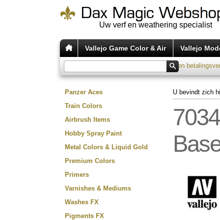
Uw verf en weathering specialist
Vallejo Game Color & Air
Vallejo Mode
Verzend tarieven 2026
|
Kosten betalingsve
Panzer Aces
U bevindt zich h
Train Colors
7034
Airbrush Items
Hobby Spray Paint
Bas
Metal Colors & Liquid Gold
Premium Colors
Primers
Varnishes & Mediums
Washes FX
Pigments FX