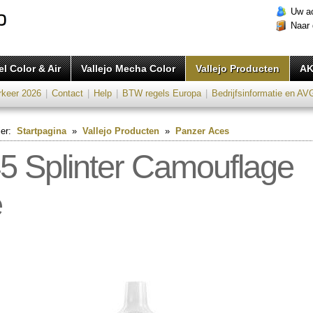
Uw a
Naar
l Color & Air
Vallejo Mecha Color
Vallejo Producten
AK
rkeer 2026
|
Contact
|
Help
|
BTW regels Europa
|
Bedrijfsinformatie en AV
ier:
Startpagina
»
Vallejo Producten
»
Panzer Aces
5 Splinter Camouflage
e