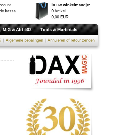
ccount
In uw winkelmandje:
 de kassa
0
Artikel
0,00
EUR
, MIG & Abt 502
Tools & Marterials
G
|
Algemene bepalingen
|
Annuleren of retour zenden